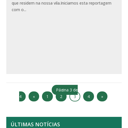
que residem na nossa vila.Iniciamos esta reportagem
com o...
Página 3 de
4
«
1
2
3
4
»
ÚLTIMAS NOTÍCIAS