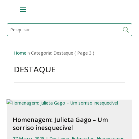
Home
Categoria: Destaque
( Page 3 )
9
DESTAQUE
Homenagem: Julieta Gago – Um
sorriso inesquecível
27 Março, 2025
|
Destaque
,
Entrevistas
,
Homenagens