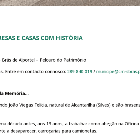
RESAS E CASAS COM HISTÓRIA
 Brás de Alportel – Pelouro do Património
ias. Entre em contacto connosco:
289 840 019
/
municipe@cm-sbras.
 da Memória…
 João Viegas Felícia, natural de Alcantarilha (Silves) e são-brasens
e uma década antes, aos 13 anos, a trabalhar como abegão na Oficin
rte a desaparecer, carroçarias para camionetas.