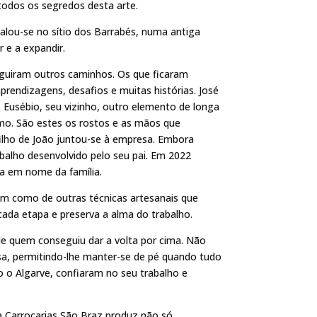
 todos os segredos desta arte.
talou-se no sítio dos Barrabés, numa antiga
r e a expandir.
guiram outros caminhos. Os que ficaram
rendizagens, desafios e muitas histórias. José
Eusébio, seu vizinho, outro elemento de longa
mo. São estes os rostos e as mãos que
ilho de João juntou-se à empresa. Embora
alho desenvolvido pelo seu pai. Em 2022
sa em nome da família.
ssim como de outras técnicas artesanais que
cada etapa e preserva a alma do trabalho.
de quem conseguiu dar a volta por cima. Não
sa, permitindo-lhe manter-se de pé quando tudo
 o Algarve, confiaram no seu trabalho e
a Carroçarias São Braz produz não só