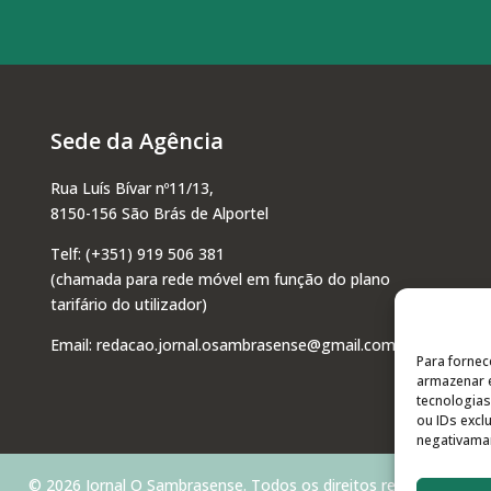
Sede da Agência
Rua Luís Bívar nº11/13,
8150-156 São Brás de Alportel
Telf:
(+351) 919 506 381
(chamada para rede móvel em função do plano
tarifário do utilizador)
Email:
redacao.jornal.osambrasense@gmail.com
Para fornec
armazenar e
tecnologia
ou IDs excl
negativaman
© 2026 Jornal O Sambrasense. Todos os direitos reservados.