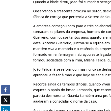
Quando a idade ditou, João foi cumprir o serviç
Observando a crescente procura no setor, decidi
fábrica de cortiça que pertencia a Sotero de Sou
A empresa começou com João e três colaborado
tornaram-se pilares da empresa, homens de conf
Guerreiro, com quase tantos anos quanto a emp
data. António Guerreiro, juntou-se à equipa e
mantêm viva a memória e a essência da empresa
formado em enfermagem, abraçou este legado c
formou sociedade com a irmã, Milene Felícia, q
João Felícia já se reformou, mas nunca se desli
aprendeu a fazer à mão e que hoje vê ser subst
Recorda ainda os tempos difíceis, quando vive
esquece o apoio do irmão Fernando, que esteve
parecia desmoronar. Guarda também uma profund
ajudaram a consolidar o nome da casa.
Ao longo do tempo, os serviços foram ajustado