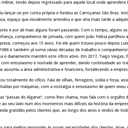
o militar, tendo depois regressado para aquele local onde aprendera
u lançar-se por conta própria e fundou as Carroçarias São Braz. Ins
sa, espaço que inicialmente arrendou e que viria mais tarde a adquiri
res e por ali mais alguns foram passando. Com o tempo, alguns se
iança, companheiros de jornada, com quem João Felícia partilhou ap
resa, começou aos 15 anos. Foi ele quem trouxe pouco depois Luís 
m 1986 e também já soma várias décadas de trabalho e companheiris
 e diariamente mantêm este ofício ativo. Em 2017, Tiago Viegas, f
om entusiasmo e vontade de aprender, dando continuidade ao trab
ue assumiu a área administrativa e financeira, fortalecendo a empre
gou totalmente do ofício. Fala de olhais, ferragens, solda e forja, a
ituídas por máquinas, com a nostalgia e entusiasmo de quem viveu 
u as “passas do Algarve”, como lhes chama, mas fala com o orgulho 
 ao seu lado num dos momentos mais difíceis da história da empre
a gratidão pelos clientes que, ao longo dos anos e vindos de todo
s para melhor responder às novas necessidades dos clientes. Hoje, 