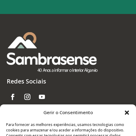
Redes Sociais
Gerir o Consentimento
Links Úteis
Para fornecer as melhores experiências, usamos tecnologias como
cookies para armazenar e/ou aceder a informações do dispositivo.
Contactos
Consentir com essas tecnologias nos permitirá processar dados,