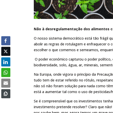
Não à desregulamentação dos alimentos 
O nosso sistema democrático está tão frágil qu
abolir as regras de rotulagem e enfraquecer o
escolher o que comemos e semeamos, enquanto
O poder económico capturou o poder político, e
biodiversidade, solo, água, ar, minerais, seme
Na Europa, onde vigora o princípio da Precauç
tudo tem de estar referido no rótulo, respeit
não só não foram solução para nada como têm mu
está a aumentar tal como o uso de pesticidas/h
Se é compreensível que os investimentos tenham
investimento pretende resolver? Claro que não!
nos soube bem, mas agora temos um grave probl