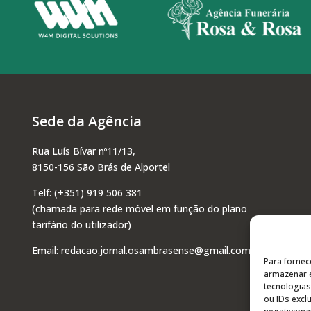
Sede da Agência
Rua Luís Bívar nº11/13,
8150-156 São Brás de Alportel
Telf:
(+351) 919 506 381
(chamada para rede móvel em função do plano
tarifário do utilizador)
Email:
redacao.jornal.osambrasense@gmail.com
Para fornec
armazenar e
tecnologia
ou IDs excl