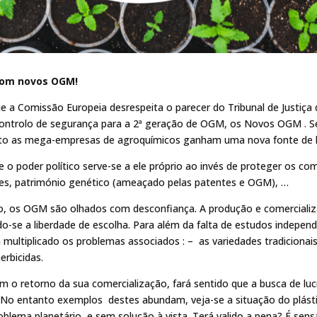
com novos OGM!
e a Comissão Europeia desrespeita o parecer do Tribunal de Justiça
 controlo de segurança para a 2ª geração de OGM, os Novos OGM . Se
 as mega-empresas de agroquímicos ganham uma nova fonte de lucr
 o poder político serve-se a ele próprio ao invés de proteger os c
ntes, património genético (ameaçado pelas patentes e OGM), …
ão, os OGM são olhados com desconfiança. A produção e comercializ
ando-se a liberdade de escolha. Para além da falta de estudos inde
ltiplicado os problemas associados : – as variedades tradicionais 
erbicidas.
 o retorno da sua comercialização, fará sentido que a busca de lu
 No entanto exemplos destes abundam, veja-se a situação do plástico
ema planetário, e sem solução à vista. Terá valido a pena? É sensa