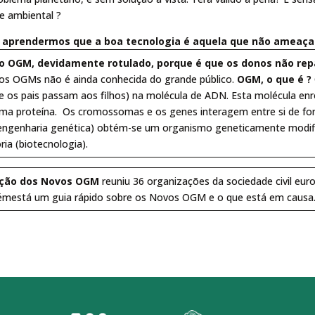
 e ambiental ?
a aprendermos que a boa tecnologia é aquela que não ameaça
o OGM, devidamente rotulado, porque é que os donos não rep
 dos OGMs não é ainda conhecida do grande público.
OGM, o que é ?
e os pais passam aos filhos) na molécula de ADN. Esta molécula en
ma proteína. Os cromossomas e os genes interagem entre si de fo
engenharia genética) obtém-se um organismo geneticamente modifi
ia (biotecnologia).
ação dos Novos OGM
reuniu 36 organizações da sociedade civil euro
émestá um guia rápido sobre os Novos OGM e o que está em causa