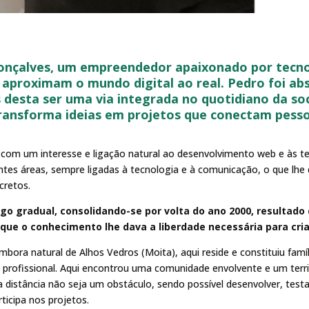
nçalves, um empreendedor apaixonado por tecno
e aproximam o mundo digital ao real. Pedro foi a
es desta ser uma via integrada no quotidiano da
ro transforma ideias em projetos que conectam pes
om um interesse e ligação natural ao desenvolvimento web e às tecn
tes áreas, sempre ligadas à tecnologia e à comunicação, o que lhe 
cretos.
o gradual, consolidando-se por volta do ano 2000, resultad
ue o conhecimento lhe dava a liberdade necessária para criar
bora natural de Alhos Vedros (Moita), aqui reside e constituiu famí
to profissional. Aqui encontrou uma comunidade envolvente e um terr
a distância não seja um obstáculo, sendo possível desenvolver, testar 
icipa nos projetos.