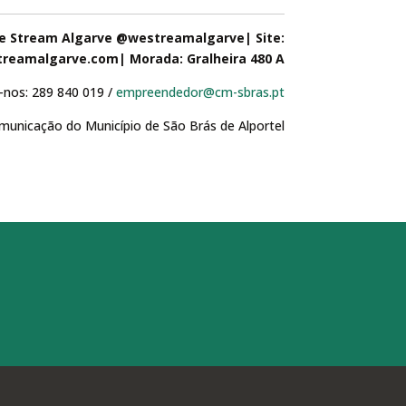
e Stream Algarve @westreamalgarve| Site:
reamalgarve.com| Morada: Gralheira 480 A
e-nos: 289 840 019 /
empreendedor@cm-sbras.pt
municação do Município de São Brás de Alportel