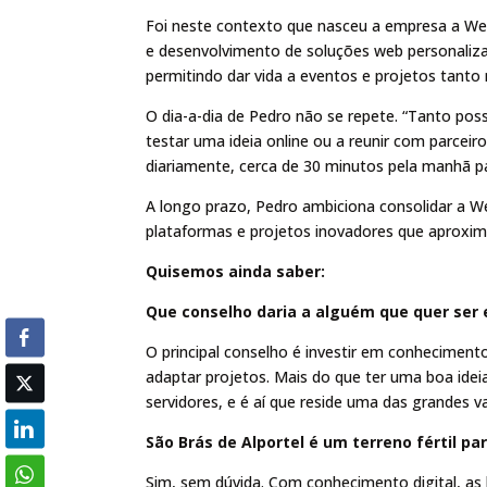
Foi neste contexto que nasceu a empresa a We 
e desenvolvimento de soluções web personaliza
permitindo dar vida a eventos e projetos tanto
O dia-a-dia de Pedro não se repete. “Tanto po
testar uma ideia online ou a reunir com parceir
diariamente, cerca de 30 minutos pela manhã para 
A longo prazo, Pedro ambiciona consolidar a W
plataformas e projetos inovadores que aproxim
Quisemos ainda saber:
Que conselho daria a alguém que quer se
O principal conselho é investir em conheciment
adaptar projetos. Mais do que ter uma boa ideia
servidores, e é aí que reside uma das grandes
São Brás de Alportel é um terreno fértil 
Sim, sem dúvida. Com conhecimento digital, as 