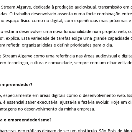
Stream Algarve, dedicada à produção audiovisual, transmissão em di
das. O trabalho desenvolvido assenta numa forte combinação entre 
 no espaço físico como no digital, com experiências mais próximas e 
sso estar a desenvolver uma nova funcionalidade num projeto web, 
os”, explica. Esta variedade de tarefas exige uma grande capacidade
refletir, organizar ideias e definir prioridades para o dia.
e Stream Algarve como uma referência nas áreas audiovisual e digi
em tecnologia, cultura e comunidade, sempre com um olhar voltado 
r empreendedor?
o, especialmente em áreas digitais como o desenvolvimento web. Iss
, é essencial saber executá-la, ajustá-la e fazê-la evoluir. Hoje em 
 vantagens no desenvolvimento da minha empresa.
para o empreendedorismo?
barreiras geográficas deixam de ser um obstáculo. São Brás de Alpo