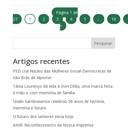
Página 1 de
27
1
2
3
4
5
...
10
»
Pesquisar
Artigos recentes
PSD cria Núcleo das Mulheres Social-Democratas de
São Brás de Alportel
Tânia Lourenço dá vida à Don’Otília, uma marca feita
à mão e com memória de família
União Sambrasense celebrou 56 anos de história,
memória e futuro
O futuro dos seniores inicia hoje.
ANIR: Reconhecimento da Nossa Imprensa